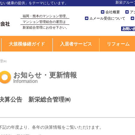
新栄グルー
ない健康の提供」をテーマにしています。
会社概要
ア
福岡・熊本のマンション管理、
⚠️メール受信について
マンション管理組合の運営は
新栄総合管理にお任せ下さい。
大規模修繕ガイド
入居者サービス
リフォーム
理㈱
お知らせ・更新情報
Information
決算公告 新栄総合管理㈱
下記の年度より、各年の決算情報をご覧いただけます。